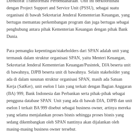
Direktorat Transformasi Perbendaharaan. Unit ini
berkoordinasi
dengan Project Support and Service Unit (PSSU), sebagai suatu
organisasi di
bawah Sekretariat Jenderal Kementerian Keuangan, yang
bertugas memantau
perkembangan program dan juga bertugas sebagai
penghubung antara pihak Kementerian
Keuangan dengan pihak Bank
Dunia.
Para pemangku kepentingan/stakeholders dari SPAN adalah unit yang
termasuk dalam
struktur organisasi SPAN, yaitu Menteri Keuangan,
Sekretariat Jenderal Kementerian
Keuangan/Pusintek, DJA beserta unit
di bawahnya, DJPB beserta unit di bawahnya. Selain
stakeholder yang
ada di dalam susunan struktur organisasi SPAN, masih ada Satuan
Kerja (SatKer), unit eselon I lain yang terkait dengan Bagian Anggaran
(BA) 999, Bank Indonesia dan Perbankan serta pihak-pihak sebagai
pengguna database SPAN. Unit yang ada di bawah DJA, DJPB dan unit
eselon I terkait BA 999 disebut sebagai business owner, artinya mereka
yang selama menjalankan proses bisnis sehingga proses bisnis yang
sedang dikembangkan oleh SPAN nantinya akan dijalankan oleh
masing-masing business owner tersebut.