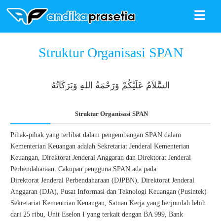
≡
ANDIKAPRASETIA
»
SPAN
»
Struktur Organisasi SPAN
Struktur Organisasi SPAN
السَّلاَمُ عَلَيْكُمْ وَرَحْمَةُ اللهِ وَبَرَكَاتُهُ
Struktur Organisasi SPAN
Pihak-pihak yang terlibat dalam pengembangan SPAN dalam
Kementerian Keuangan
adalah Sekretariat Jenderal Kementerian
Keuangan, Direktorat Jenderal Anggaran dan
Direktorat Jenderal
Perbendaharaan. Cakupan pengguna SPAN ada pada
Direktorat
Jenderal Perbendaharaan (DJPBN), Direktorat Jenderal
Anggaran (DJA), Pusat Informasi
dan Teknologi Keuangan (Pusintek)
Sekretariat Kementrian Keuangan, Satuan Kerja yang
berjumlah lebih
dari 25 ribu, Unit Eselon I yang terkait dengan BA 999, Bank