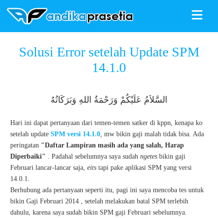
≡
ANDIKAPRASETIA
»
GPP
»
SPM
»
Tutorial Satker
»
Solusi Error
Solusi Error setelah Update SPM
setelah Update SPM 14.1.0
14.1.0
السَّلاَمُ عَلَيْكُمْ وَرَحْمَةُ اللهِ وَبَرَكَاتُهُ
Hari ini dapat pertanyaan dari temen-temen satker di kppn, kenapa ko
setelah update
SPM versi 14.1.0
, mw bikin gaji malah tidak bisa. Ada
peringatan
"Daftar Lampiran masih ada yang salah, Harap
Diperbaiki"
. Padahal sebelumnya saya sudah
ngetes
bikin gaji
Februari lancar-lancar saja,
eits
tapi pake aplikasi SPM yang versi
14.0.1.
Berhubung ada pertanyaan seperti itu, pagi ini saya mencoba tes untuk
bikin Gaji Februari 2014 , setelah melakukan batal SPM terlebih
dahulu, karena saya sudah bikin SPM gaji Februari sebelumnya.