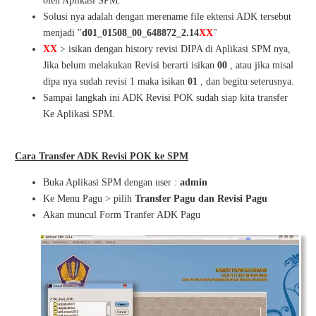
oleh Aplikasi SPM.
Solusi nya adalah dengan merename file ektensi ADK tersebut
menjadi "
d01_01508_00_648872_2.14
XX
"
XX
> isikan dengan history revisi DIPA di Aplikasi SPM nya,
Jika belum melakukan Revisi berarti isikan
00
, atau jika misal
dipa nya sudah revisi 1 maka isikan
01
, dan begitu seterusnya.
Sampai langkah ini ADK Revisi POK sudah siap kita transfer
Ke Aplikasi SPM.
Cara Transfer ADK Revisi POK ke SPM
Buka Aplikasi SPM dengan user :
admin
Ke Menu Pagu > pilih
Transfer Pagu dan Revisi Pagu
Akan muncul Form Tranfer ADK Pagu