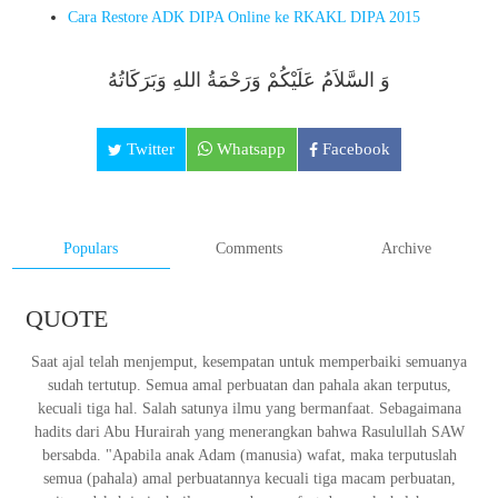
Cara Restore ADK DIPA Online ke RKAKL DIPA 2015
وَ السَّلاَمُ عَلَيْكُمْ وَرَحْمَةُ اللهِ وَبَرَكَاتُهُ
Twitter
Whatsapp
Facebook
Populars
Comments
Archive
QUOTE
Saat ajal telah menjemput, kesempatan untuk memperbaiki semuanya
sudah tertutup. Semua amal perbuatan dan pahala akan terputus,
kecuali tiga hal. Salah satunya ilmu yang bermanfaat. Sebagaimana
hadits dari Abu Hurairah yang menerangkan bahwa Rasulullah SAW
bersabda. "Apabila anak Adam (manusia) wafat, maka terputuslah
semua (pahala) amal perbuatannya kecuali tiga macam perbuatan,