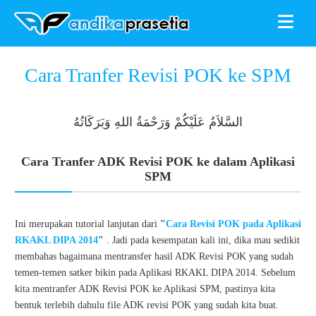
≡
ANDIKAPRASETIA
»
RKAKL
»
SPM
»
Tutorial Satker
»
Cara Tranfer
Cara Tranfer Revisi POK ke SPM
Revisi POK ke SPM
السَّلاَمُ عَلَيْكُمْ وَرَحْمَةُ اللهِ وَبَرَكَاتُهُ
Cara Tranfer ADK Revisi POK ke dalam Aplikasi
SPM
Ini merupakan tutorial lanjutan dari
"
Cara Revisi POK pada Aplikasi
RKAKL DIPA 2014
"
. Jadi pada kesempatan kali ini, dika mau sedikit
membahas bagaimana mentransfer hasil ADK Revisi POK yang sudah
temen-temen satker bikin pada Aplikasi RKAKL DIPA 2014. Sebelum
kita mentranfer ADK Revisi POK ke Aplikasi SPM, pastinya kita
bentuk terlebih dahulu file ADK revisi POK yang sudah kita buat.