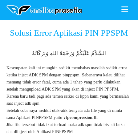
≡
ANDIKAPRASETIA
»
SPM
»
Tutorial Satker
»
Solusi Error Aplikasi
Solusi Error Aplikasi PIN PPSPM
PIN PPSPM
السَّلاَمُ عَلَيْكُمْ وَرَحْمَةُ اللهِ وَبَرَكَاتُهُ
Kesempatan kali ini mungkin sedikit membahas masalah sedikit error
ketika inject ADK SPM dengan pinppspm. Sebenarnya kalau dilihat
memang tidak error fatal, cuma ada 1 tahap yang perlu dilakukan
setelah mengupload ADK SPM yang akan di inject PIN PPSPM.
Karena baru tadi pagi ada temen satker di kppn kami yang bermasalah
saat inject adk spm.
Setelah coba saya sedikit utak-atik ternyata ada file yang di minta
sama Aplikasi PINPPSPM yaitu
vfpcompression.fll
Jika file tersebut tidak ikut terload maka adk spm tidak bisa di buka
dan diinject oleh Aplikasi PINPPSPM.