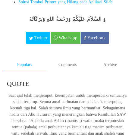
Solusi Tombol Printer yang Hilang pada Aplikasi Silabi
وَ السَّلاَمُ عَلَيْكُمْ وَرَحْمَةُ اللهِ وَبَرَكَاتُهُ
Twitter
Whatsapp
Facebook
Populars
Comments
Archive
QUOTE
Saat ajal telah menjemput, kesempatan untuk memperbaiki semuanya
sudah tertutup. Semua amal perbuatan dan pahala akan terputus,
kecuali tiga hal. Salah satunya ilmu yang bermanfaat. Sebagaimana
hadits dari Abu Hurairah yang menerangkan bahwa Rasulullah SAW
bersabda. "Apabila anak Adam (manusia) wafat, maka terputuslah
semua (pahala) amal perbuatannya kecuali tiga macam perbuatan,
yaitu sedekah jariyah, ilmu yang bermanfaat dan anak shaleh yang