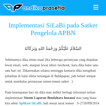
≡
ANDIKAPRASETIA
»
Tutorial Satker
»
Implementasi SiLaBi pada
Implementasi SiLaBi pada Satker
Satker Pengelola APBN
Pengelola APBN
السَّلاَمُ عَلَيْكُمْ وَرَحْمَةُ اللهِ وَبَرَكَاتُهُ
Sebelumnya dika minta maaf jika beberapa pertanyaan yang diajukan
lewat email, web, ataupun lewat inbox facebook, baru dika balas satu-
satu hari ini. Dikarenakan selama seminggu kemarin dika mengikuti
pelatihan di balai diklat keuangan di Balikpapan, jadi belum sempat
untuk membalas pertanyaan temen-temen satker. :)
Pada kesempatan hari ini dika mau sedikit berbagi informasi terkait
implementasi
Sistem Laporan Bendahara Instansi
atau yang biasa
kita sebut
Aplikasi
SiLaBi
.
Jadi sesuai surat nomor : S-2718/PB/2014