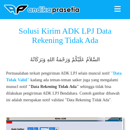
≡
ANDIKAPRASETIA
»
SILABI
»
Tutorial Satker
»
Solusi Kirim ADK
Solusi Kirim ADK LPJ Data
LPJ Data Rekening Tidak Ada
Rekening Tidak Ada
السَّلاَمُ عَلَيْكُمْ وَرَحْمَةُ اللهِ وَبَرَكَاتُهُ
Permasalahan terkait pengiriman ADK LPJ selain muncul notif
"Data
Tidak Valid"
kadang ada teman-teman satker juga yang mengalami
munucl notif
"Data Rekening Tidak Ada"
sehingga tidak bisa
dilakukan pengiriman ADK LPJ Bendahara. Contoh gambar dibawah
ini adalah merupakan notif validasi "Data Rekening Tidak Ada".